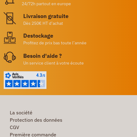
24/72h partout en europe
Livraison gratuite
Dès 250€ HT d’achat
Destockage
Profitez de prix bas toute l’année
Besoin d'aide ?
Un service client à votre écoute
La société
Protection des données
CGV
Première commande