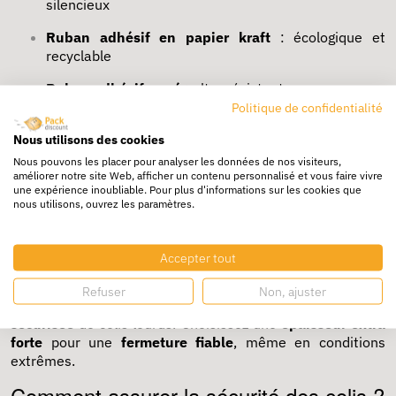
silencieux
Ruban adhésif en papier kraft
: écologique et
recyclable
Ruban adhésif armé
: ultra résistant
Politique de confidentialité
Ruban adhésif large
: pour les grands formats de
cartons
Nous utilisons des cookies
Nous pouvons les placer pour analyser les données de nos visiteurs,
Ruban adhésif silencieux
: idéal pour les
améliorer notre site Web, afficher un contenu personnalisé et vous faire vivre
environnements de bureau
une expérience inoubliable. Pour plus d'informations sur les cookies que
nous utilisons, ouvrez les paramètres.
Quelle est la qualité des adhésifs ?
Accepter tout
Nos rubans offrent une
haute qualité
d’adhérence, qu’ils
soient
économiques
ou
premium
. Le
scotch armé
est
Refuser
Non, ajuster
particulièrement
solide
et adapté à l’
expédition
sécurisée
de colis lourds. Choisissez une
épaisseur extra
forte
pour une
fermeture fiable
, même en conditions
extrêmes.
Comment assurer la sécurité des colis ?