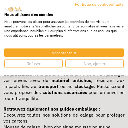
Politique de confidentialité
Selon votre méthode d’
expédition
, choisissez parmi nos
Nous utilisons des cookies
différents
types de calage
:
calage en carton
,
particule
Nous pouvons les placer pour analyser les données de nos visiteurs,
de calage
,
calage en polystyrène
, ou calage
fibre textile
améliorer notre site Web, afficher un contenu personnalisé et vous faire vivre
une expérience inoubliable. Pour plus d'informations sur les cookies que
recyclée
. Ces solutions sont pensées pour la
logistique
nous utilisons, ouvrez les paramètres.
moderne et assurent un
système de protection fiable
pour chaque type de
produit
.
Comment assurer la sécurité des colis ?
Accepter tout
Refuser
Non, ajuster
La
sécurité
de vos colis dépend du bon choix de
calage et
de protection
. Nos produits vous permettent de
protéger
vos envois avec du
matériel antichoc
, résistant aux
impacts liés au
transport
ou au
stockage
. Packdiscount
vous propose des
solutions sécurisées
pour un envoi en
toute tranquillité.
Retrouvez également nos guides emballage :
Découvrez toutes nos solutions de calage pour protéger
vos cartons
Mousse de calage : bien choisir sa mousse pour une