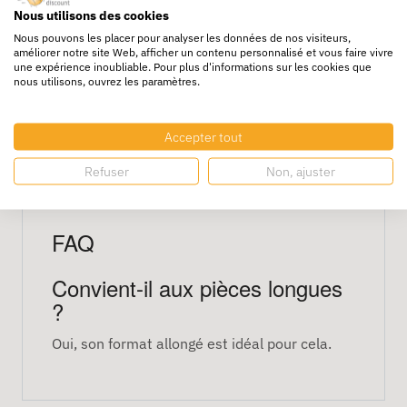
Nous utilisons des cookies
Nous pouvons les placer pour analyser les données de nos visiteurs,
L’ouverture frontale permet une prise en main
améliorer notre site Web, afficher un contenu personnalisé et vous faire vivre
rapide des éléments stockés.
une expérience inoubliable. Pour plus d'informations sur les cookies que
nous utilisons, ouvrez les paramètres.
Caractéristiques techniques
Accepter tout
Dimensions : 380 × 90 × 105 mm
Refuser
Non, ajuster
Matière : polypropylène alvéolaire
Conditionnement : 50 unités
FAQ
Convient-il aux pièces longues
?
Oui, son format allongé est idéal pour cela.