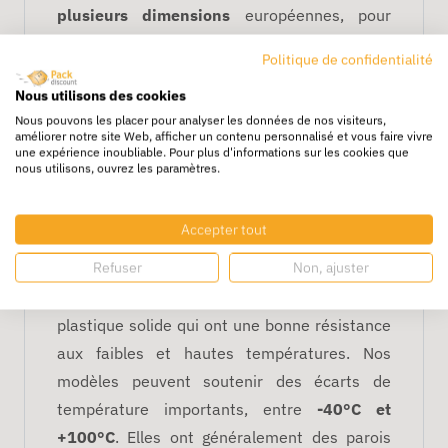
plusieurs dimensions
européennes, pour
répondre à tous vos besoin : 200x150,
Politique de confidentialité
400X300 et 600X400 mm, etc. Les
Nous utilisons des cookies
dimensions des bacs sont optimisées pour un
Nous pouvons les placer pour analyser les données de nos visiteurs,
stockage optimal sur les palettes aux normes
améliorer notre site Web, afficher un contenu personnalisé et vous faire vivre
une expérience inoubliable. Pour plus d'informations sur les cookies que
européennes : avec le bac à 800 X 600 mm.
nous utilisons, ouvrez les paramètres.
Les avantages de la caisse
plastique Euro avec couvercle
Accepter tout
Refuser
Non, ajuster
Les bacs plastique référencés sont conçus en
polypropylène (PP), des matériaux en
plastique solide qui ont une bonne résistance
aux faibles et hautes températures. Nos
modèles peuvent soutenir des écarts de
température importants, entre
-40°C et
+100°C
.
Elles ont généralement des parois