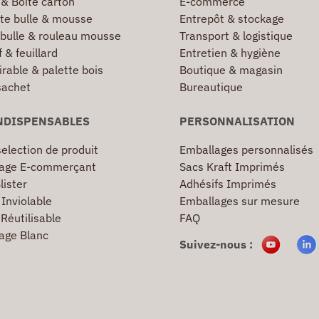
 & Boîte carton
E-commerce
te bulle & mousse
Entrepôt & stockage
 bulle & rouleau mousse
Transport & logistique
 & feuillard
Entretien & hygiène
irable & palette bois
Boutique & magasin
sachet
Bureautique
NDISPENSABLES
PERSONNALISATION
election de produit
Emballages personnalisés
age E-commerçant
Sacs Kraft Imprimés
lister
Adhésifs Imprimés
Inviolable
Emballages sur mesure
Réutilisable
FAQ
age Blanc
Suivez-nous :