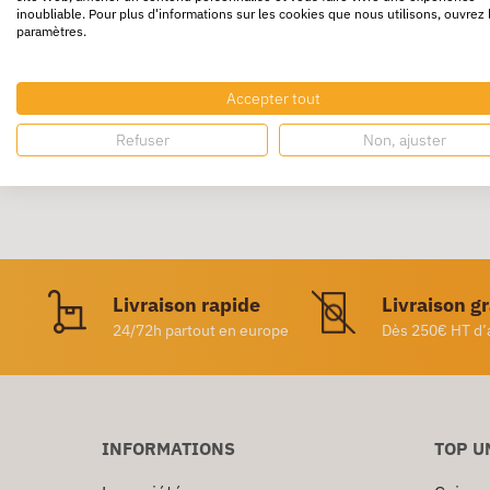
inoubliable. Pour plus d'informations sur les cookies que nous utilisons, ouvrez 
paramètres.
Couteau de sécurité ambidextre avec intér
Equipé d’une lame qui se change facilement. 
Accepter tout
Refuser
Non, ajuster
Livraison rapide
Livraison g
24/72h partout en europe
Dès 250€ HT d’
INFORMATIONS
TOP U