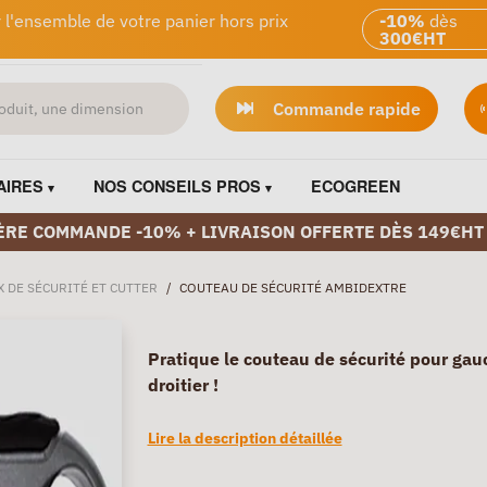
 l'ensemble de votre panier hors prix
-10%
dès
300€HT
Commande rapide
AIRES
NOS CONSEILS PROS
ECOGREEN
ÈRE COMMANDE -10% + LIVRAISON OFFERTE DÈS 149€HT
 DE SÉCURITÉ ET CUTTER
/
COUTEAU DE SÉCURITÉ AMBIDEXTRE
Pratique le couteau de sécurité pour gau
droitier !
Lire la description détaillée