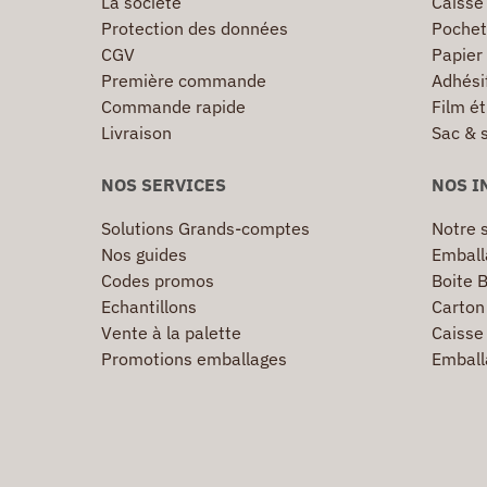
La société
Caisse
Protection des données
Pochet
CGV
Papier
Première commande
Adhésif
Commande rapide
Film ét
Livraison
Sac & 
NOS SERVICES
NOS I
Solutions Grands-comptes
Notre s
Nos guides
Emball
Codes promos
Boite B
Echantillons
Carton 
Vente à la palette
Caisse 
Promotions emballages
Emball