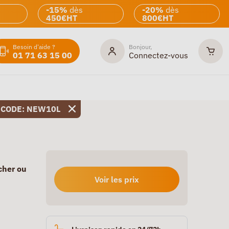
-15%
dès
-20%
dès
450€HT
800€HT
Besoin d'aide ?
Bonjour,
01 71 63 15 00
Connectez-vous
 CODE: NEW10L
cher ou
Voir les prix