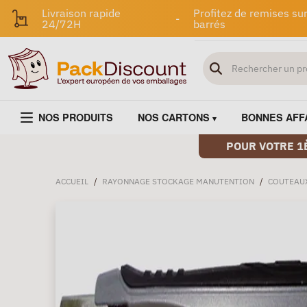
Livraison rapide
Profitez de remises sur
-
24/72H
barrés
NOS PRODUITS
NOS CARTONS
BONNES AFF
POUR VOTRE 1
ACCUEIL
/
RAYONNAGE STOCKAGE MANUTENTION
/
COUTEAUX