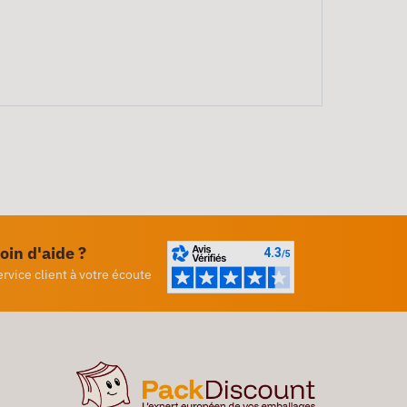
oin d'aide ?
ervice client à votre écoute