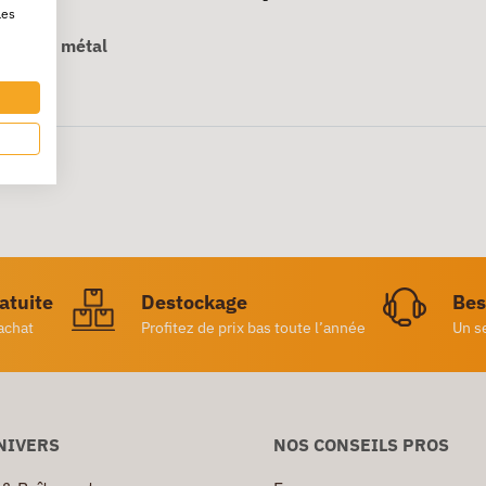
les
ieur en métal
.
ratuite
Destockage
Bes
achat
Profitez de prix bas toute l’année
Un s
NIVERS
NOS CONSEILS PROS