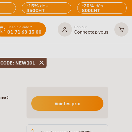
-15%
dès
-20%
dès
450€HT
800€HT
Besoin d'aide ?
Bonjour,
01 71 63 15 00
Connectez-vous
 CODE: NEW10L
ne !
Voir les prix