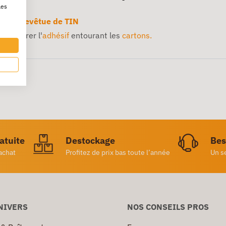
les
rbone revêtue de TIN
t déchirer l'
adhésif
entourant les
cartons.
ratuite
Destockage
Bes
achat
Profitez de prix bas toute l’année
Un s
NIVERS
NOS CONSEILS PROS