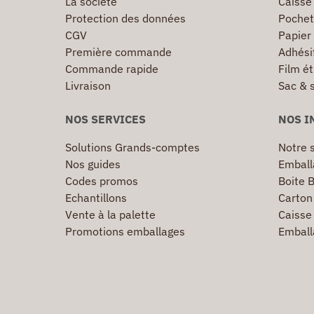
La société
Caisse
Protection des données
Pochet
CGV
Papier
Première commande
Adhésif
Commande rapide
Film ét
Livraison
Sac & 
NOS SERVICES
NOS I
Solutions Grands-comptes
Notre s
Nos guides
Emball
Codes promos
Boite B
Echantillons
Carton 
Vente à la palette
Caisse 
Promotions emballages
Emball