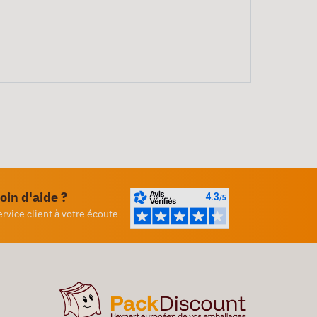
oin d'aide ?
ervice client à votre écoute