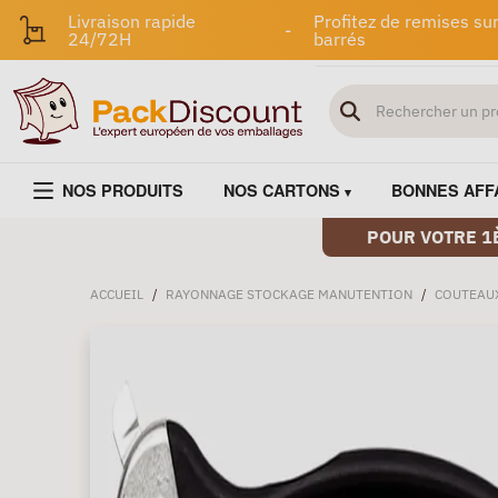
Livraison rapide
Profitez de remises sur
-
24/72H
barrés
NOS PRODUITS
NOS CARTONS
BONNES AFF
POUR VOTRE 1
ACCUEIL
/
RAYONNAGE STOCKAGE MANUTENTION
/
COUTEAUX