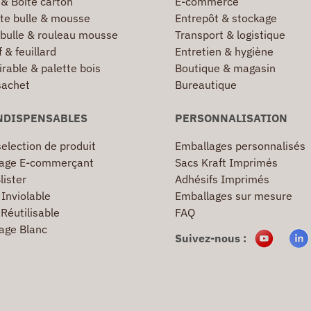
 & Boîte carton
E-commerce
te bulle & mousse
Entrepôt & stockage
 bulle & rouleau mousse
Transport & logistique
 & feuillard
Entretien & hygiène
irable & palette bois
Boutique & magasin
sachet
Bureautique
NDISPENSABLES
PERSONNALISATION
election de produit
Emballages personnalisés
age E-commerçant
Sacs Kraft Imprimés
lister
Adhésifs Imprimés
Inviolable
Emballages sur mesure
Réutilisable
FAQ
age Blanc
Suivez-nous :