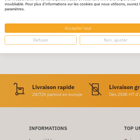
inoubliable. Pour plus d'informations sur les cookies que nous utilisons, ouvrez 
paramètres.
Couteau de sécurité équipé d'une lame ca
Pour couper les films, les sangles plastique e
Accepter tout
Refuser
Non, ajuster
Livraison rapide
Livraison g
24/72h partout en europe
Dès 250€ HT d’
INFORMATIONS
TOP U