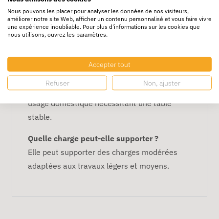
mm Gris
Nous pouvons les placer pour analyser les données de nos visiteurs,
améliorer notre site Web, afficher un contenu personnalisé et vous faire vivre
Est-elle facile à plier et à ranger ?
une expérience inoubliable. Pour plus d'informations sur les cookies que
nous utilisons, ouvrez les paramètres.
Oui, elle se plie rapidement et prend peu de
place pour le stockage.
Accepter tout
Convient-elle à un usage professionnel ?
Refuser
Non, ajuster
Oui, parfaite pour ateliers, événements et
usage domestique nécessitant une table
stable.
Quelle charge peut-elle supporter ?
Elle peut supporter des charges modérées
adaptées aux travaux légers et moyens.