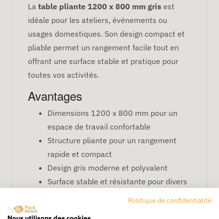
La
table pliante 1200 x 800 mm gris
est
idéale pour les ateliers, événements ou
usages domestiques. Son design compact et
pliable permet un rangement facile tout en
offrant une surface stable et pratique pour
toutes vos activités.
Avantages
Dimensions 1200 x 800 mm pour un
espace de travail confortable
Structure pliante pour un rangement
rapide et compact
Design gris moderne et polyvalent
Surface stable et résistante pour divers
usages
Politique de confidentialité
FAQ – Table pliante 1200 x 800
Nous utilisons des cookies