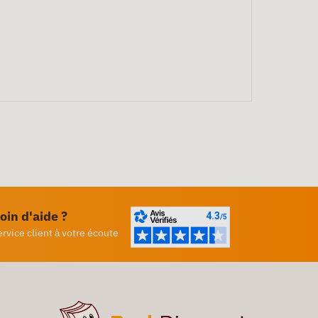
oin d'aide ?
ervice client à votre écoute