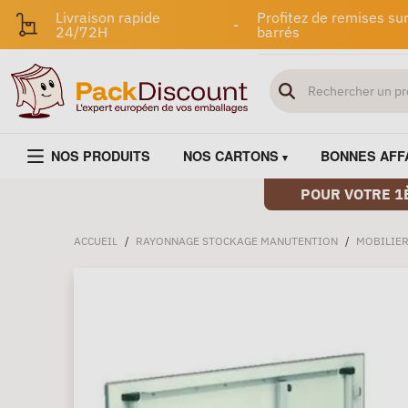
Livraison rapide
Profitez de remises sur
-
24/72H
barrés
NOS PRODUITS
NOS CARTONS
BONNES AFF
POUR VOTRE 1
ACCUEIL
/
RAYONNAGE STOCKAGE MANUTENTION
/
MOBILIER