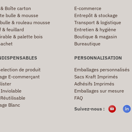
 & Boîte carton
E-commerce
te bulle & mousse
Entrepôt & stockage
 bulle & rouleau mousse
Transport & logistique
 & feuillard
Entretien & hygiène
irable & palette bois
Boutique & magasin
sachet
Bureautique
NDISPENSABLES
PERSONNALISATION
election de produit
Emballages personnalisés
age E-commerçant
Sacs Kraft Imprimés
lister
Adhésifs Imprimés
Inviolable
Emballages sur mesure
Réutilisable
FAQ
age Blanc
Suivez-nous :