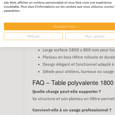
site Web, afficher un contenu personnalisé et vous faire vivre une expérience
Table polyvalente 18
inoubliable. Pour plus d'informations sur les cookies que nous utilisons, ouvrez 
paramètres.
La
table polyvalente 1800 x 800 mm Hêtr
Accepter tout
robustesse et élégance, parfaite pour tout ty
Refuser
Non, ajuster
Avantages
Large surface 1800 x 800 mm pour tou
Plateau en bois Hêtre robuste et durab
Design élégant et fonctionnel adapté 
Idéale pour ateliers, bureaux ou usag
FAQ – Table polyvalente 1800
Quelle charge peut-elle supporter ?
Sa structure et son plateau en Hêtre perme
Convient-elle à un usage professionnel ?