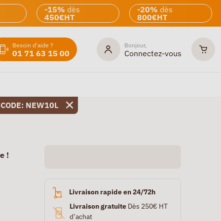
-15%
dès
-20%
dès
450€HT
800€HT
Besoin d'aide ?
Bonjour,
01 71 63 15 00
Connectez-vous
 CODE: NEW10L
e !
Livraison rapide en 24/72h
Livraison gratuite
Dès 250€ HT
d’achat