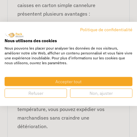
caisses en carton simple cannelure
présentent plusieurs avantages :
Économiques, elles sont idéales pour
Politique de confidentialité
expédier vos produits légers, sans risque
Nous utilisons des cookies
d’alourdir les frais de port.
Nous pouvons les placer pour analyser les données de nos visiteurs,
améliorer notre site Web, afficher un contenu personnalisé et vous faire vivre
Avec leur extérieur en papier kraft, elles sont
une expérience inoubliable. Pour plus d'informations sur les cookies que
nous utilisons, ouvrez les paramètres.
résistantes à l’écrasement, à la compression
verticale et aux chocs. Vos colis sont alors
Accepter tout
protégés pendant la manutention, le stockage
et tout le long du transport. En outre, grâce à
Refuser
Non, ajuster
sa résistance à l’humidité et aux variations de
température, vous pouvez expédier vos
marchandises sans craindre une
détérioration.