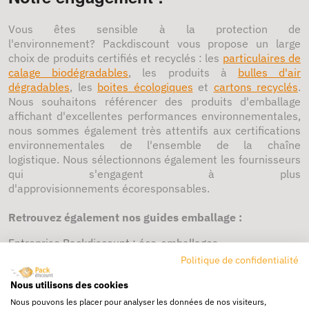
Vous êtes sensible à la protection de
l'environnement? Packdiscount vous propose un large
choix de produits certifiés et recyclés : les
particulaires de
calage biodégradables
, les produits à
bulles d'air
dégradables
, les
boites écologiques
et
cartons recyclés
.
Nous souhaitons référencer des produits d'emballage
affichant d'excellentes performances environnementales,
nous sommes également très attentifs aux certifications
environnementales de l'ensemble de la chaîne
logistique. Nous sélectionnons également les fournisseurs
qui s'engagent à plus
d'approvisionnements écoresponsables.
Retrouvez également nos guides emballage :
Entreprise Packdiscount : éco-emballages
Politique de confidentialité
Réduire son empreinte environnementale avec nos
Nous utilisons des cookies
emballages bio
Nous pouvons les placer pour analyser les données de nos visiteurs,