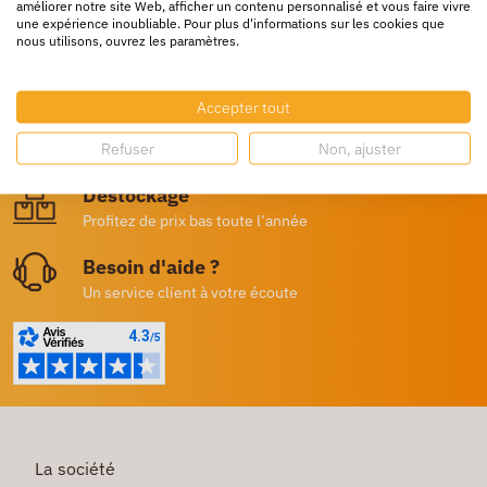
améliorer notre site Web, afficher un contenu personnalisé et vous faire vivre
une expérience inoubliable. Pour plus d'informations sur les cookies que
nous utilisons, ouvrez les paramètres.
Livraison rapide
24/72h partout en europe
Accepter tout
Livraison gratuite
Refuser
Non, ajuster
Dès 250€ HT d’achat
Destockage
Profitez de prix bas toute l’année
Besoin d'aide ?
Un service client à votre écoute
La société