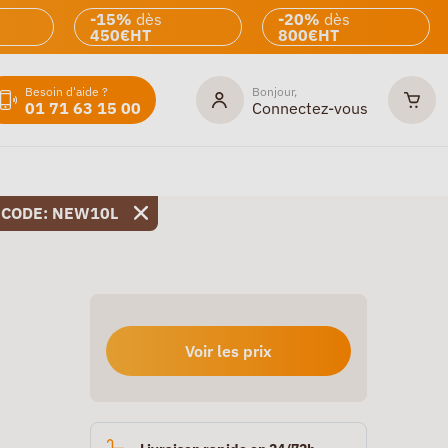
-15%
dès
-20%
dès
450€HT
800€HT
Besoin d'aide ?
Bonjour,
01 71 63 15 00
Connectez-vous
 CODE: NEW10L
Voir les prix