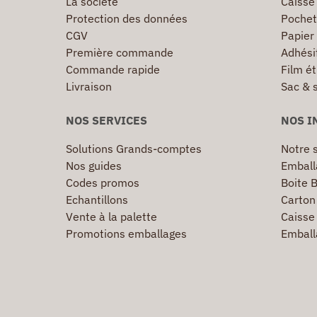
La société
Caisse
Protection des données
Pochet
CGV
Papier
Première commande
Adhésif
Commande rapide
Film ét
Livraison
Sac & 
NOS SERVICES
NOS I
Solutions Grands-comptes
Notre s
Nos guides
Emball
Codes promos
Boite B
Echantillons
Carton 
Vente à la palette
Caisse 
Promotions emballages
Emball