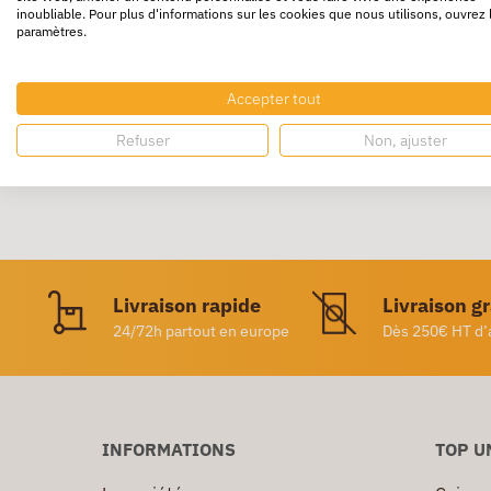
inoubliable. Pour plus d'informations sur les cookies que nous utilisons, ouvrez 
paramètres.
3 fonctions : épinglage, agrafage, cloutage
Réserve pour 2 barettes d’agrafes.
Accepter tout
Refuser
Non, ajuster
Livraison rapide
Livraison g
24/72h partout en europe
Dès 250€ HT d’
INFORMATIONS
TOP U