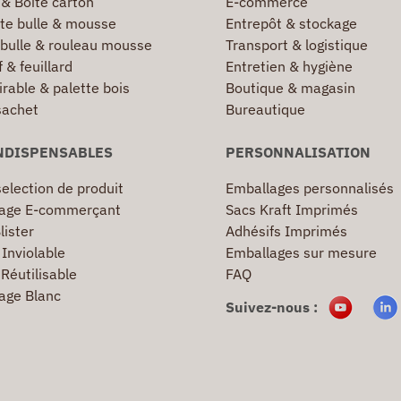
 & Boîte carton
E-commerce
te bulle & mousse
Entrepôt & stockage
 bulle & rouleau mousse
Transport & logistique
 & feuillard
Entretien & hygiène
irable & palette bois
Boutique & magasin
sachet
Bureautique
NDISPENSABLES
PERSONNALISATION
election de produit
Emballages personnalisés
age E-commerçant
Sacs Kraft Imprimés
lister
Adhésifs Imprimés
Inviolable
Emballages sur mesure
Réutilisable
FAQ
age Blanc
Suivez-nous :