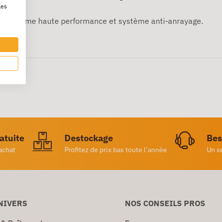
les
. Mécanisme haute performance et système anti-anrayage.
ratuite
Destockage
Bes
achat
Profitez de prix bas toute l’année
Un s
NIVERS
NOS CONSEILS PROS