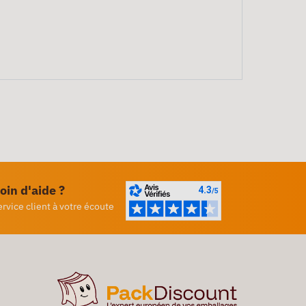
oin d'aide ?
ervice client à votre écoute