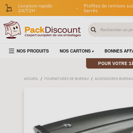
Livraison rapide
Profitez de remises sur
-
24/72H
barrés
NOS PRODUITS
NOS CARTONS
BONNES AFF
POUR VOTRE 1
ACCUEIL
/
FOURNITURES DE BUREAU
/
ACCESSOIRES BUREAU