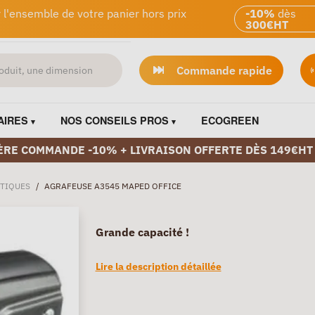
 l'ensemble de votre panier hors prix
-10%
dès
300€HT
Commande rapide
AIRES
NOS CONSEILS PROS
ECOGREEN
ÈRE COMMANDE -10% + LIVRAISON OFFERTE DÈS 149€HT
TIQUES
/
AGRAFEUSE A3545 MAPED OFFICE
Grande capacité !
Lire la description détaillée