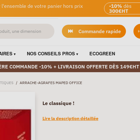
 l'ensemble de votre panier hors prix
-10%
dès
300€HT
Commande rapide
AIRES
NOS CONSEILS PROS
ECOGREEN
ÈRE COMMANDE -10% + LIVRAISON OFFERTE DÈS 149€HT
TIQUES
/
ARRACHE-AGRAFES MAPED OFFICE
Le classique !
Lire la description détaillée