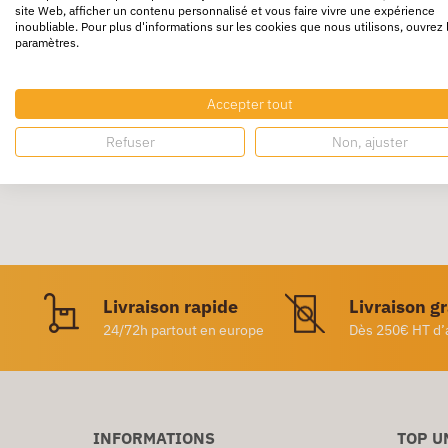
site Web, afficher un contenu personnalisé et vous faire vivre une expérience
inoubliable. Pour plus d'informations sur les cookies que nous utilisons, ouvrez 
L'
arrache-agrafes MAPED OFFICE
est
chromé
paramètres.
La zone de préhension de la
fourniture
est
a
Coloris assortis : bleu, noir, rouge.
Accepter tout
Refuser
Non, ajuster
Livraison rapide
Livraison g
24/72h partout en europe
Dès 250€ HT d’
INFORMATIONS
TOP U