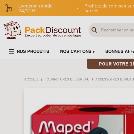
Livraison rapide
Profitez de remises sur
-
24/72H
barrés
NOS PRODUITS
NOS CARTONS
BONNES AFF
POUR VOTRE 1
ACCUEIL
/
FOURNITURES DE BUREAU
/
ACCESSOIRES BUREAU