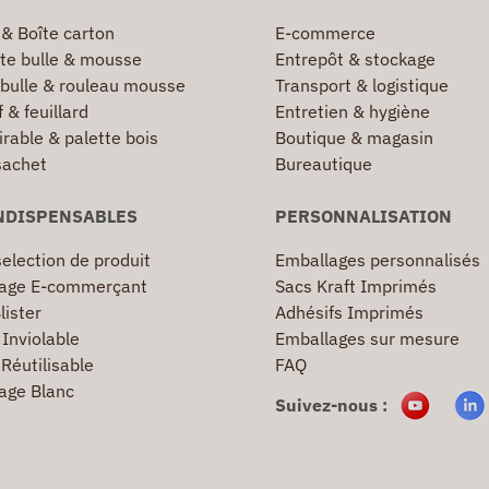
 & Boîte carton
E-commerce
te bulle & mousse
Entrepôt & stockage
 bulle & rouleau mousse
Transport & logistique
 & feuillard
Entretien & hygiène
irable & palette bois
Boutique & magasin
sachet
Bureautique
NDISPENSABLES
PERSONNALISATION
election de produit
Emballages personnalisés
age E-commerçant
Sacs Kraft Imprimés
lister
Adhésifs Imprimés
Inviolable
Emballages sur mesure
Réutilisable
FAQ
age Blanc
Suivez-nous :