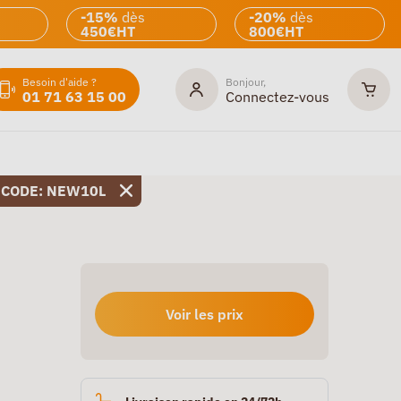
-15%
dès
-20%
dès
450€HT
800€HT
Besoin d'aide ?
Bonjour,
01 71 63 15 00
Connectez-vous
 CODE: NEW10L
Voir les prix