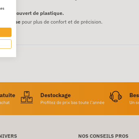
les
 et recouvert de plastique.
nti-glisse
pour plus de confort et de précision.
ratuite
Destockage
Bes
achat
Profitez de prix bas toute l’année
Un s
NIVERS
NOS CONSEILS PROS