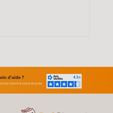
oin d'aide ?
ervice client à votre écoute