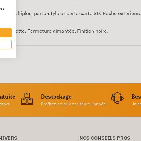
les
ments multiples, porte-stylo et porte-carte SD. Poche extérieur
et tablette. Fermeture aimantée. Finition noire.
ratuite
Destockage
Bes
achat
Profitez de prix bas toute l’année
Un s
NIVERS
NOS CONSEILS PROS