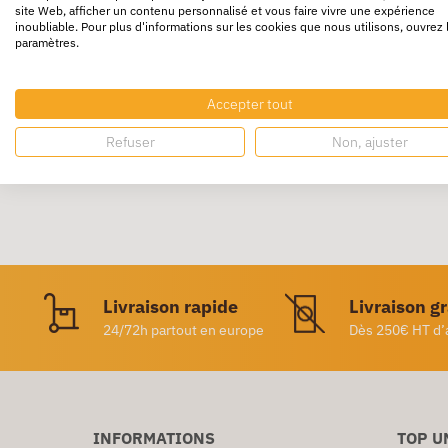
site Web, afficher un contenu personnalisé et vous faire vivre une expérience
inoubliable. Pour plus d'informations sur les cookies que nous utilisons, ouvrez 
En tissu. Livré avec un bloc ligné, comparti
paramètres.
dimensions : 28 x 36 x 3 cm.
Support pour maintenir écrans de téléphone 
Accepter tout
Refuser
Non, ajuster
Livraison rapide
Livraison g
24/72h partout en europe
Dès 250€ HT d’
INFORMATIONS
TOP U