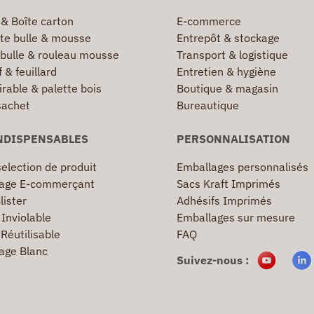
 & Boîte carton
E-commerce
te bulle & mousse
Entrepôt & stockage
 bulle & rouleau mousse
Transport & logistique
 & feuillard
Entretien & hygiène
irable & palette bois
Boutique & magasin
sachet
Bureautique
NDISPENSABLES
PERSONNALISATION
election de produit
Emballages personnalisés
age E-commerçant
Sacs Kraft Imprimés
lister
Adhésifs Imprimés
Inviolable
Emballages sur mesure
Réutilisable
FAQ
age Blanc
Suivez-nous :