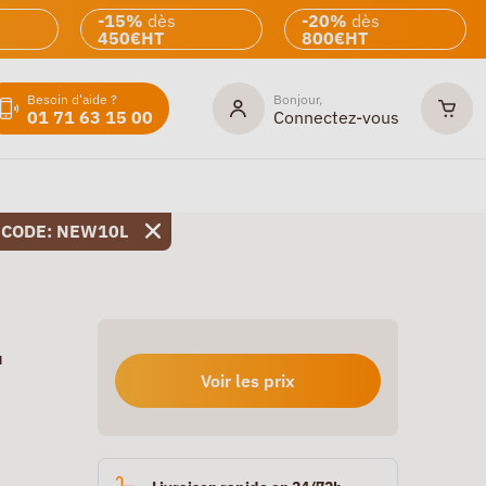
-15%
dès
-20%
dès
450€HT
800€HT
Besoin d'aide ?
Bonjour,
01 71 63 15 00
Connectez-vous
 CODE: NEW10L
u
Voir les prix