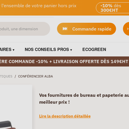
 l'ensemble de votre panier hors prix
-10%
dès
300€HT
Commande rapide
AIRES
NOS CONSEILS PROS
ECOGREEN
ÈRE COMMANDE -10% + LIVRAISON OFFERTE DÈS 149€HT
TIQUES
/
CONFÉRENCIER ALBA
Vos fournitures de bureau et papeterie a
meilleur prix !
Lire la description détaillée