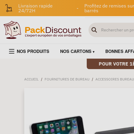
Livraison rapide
Profitez de remises sur
-
24/72H
barrés
NOS PRODUITS
NOS CARTONS
BONNES AFF
POUR VOTRE 1
ACCUEIL
/
FOURNITURES DE BUREAU
/
ACCESSOIRES BUREAU