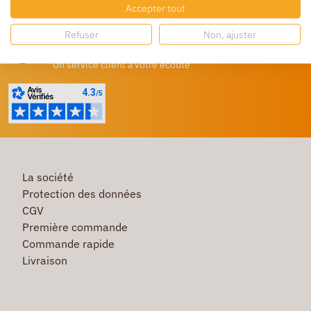
Destockage
Accepter tout
Profitez de prix bas toute l’année
Refuser
Non, ajuster
Besoin d'aide ?
Un service client à votre écoute
La société
Protection des données
CGV
Première commande
Commande rapide
Livraison