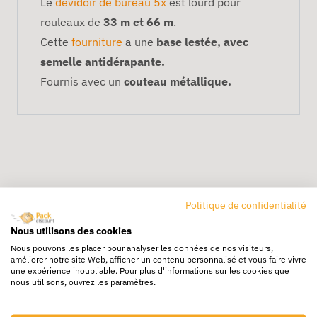
Le
dévidoir de bureau 5x
est lourd pour
rouleaux de
33 m et 66 m
.
Cette
fourniture
a une
base lestée, avec
semelle antidérapante.
Fournis avec un
couteau métallique.
Politique de confidentialité
Livraison rapide
Nous utilisons des cookies
24/72h partout en europe
Nous pouvons les placer pour analyser les données de nos visiteurs,
améliorer notre site Web, afficher un contenu personnalisé et vous faire vivre
une expérience inoubliable. Pour plus d'informations sur les cookies que
Livraison gratuite
nous utilisons, ouvrez les paramètres.
Dès 250€ HT d’achat