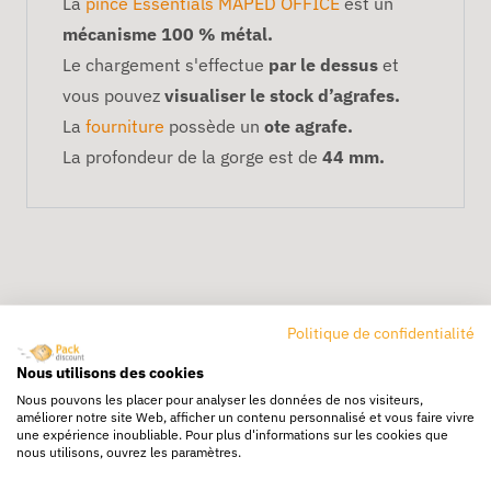
La
pince Essentials MAPED OFFICE
est un
mécanisme 100 % métal.
Le chargement s'effectue
par le dessus
et
vous pouvez
visualiser le stock d’agrafes.
La
fourniture
possède un
ote agrafe.
La profondeur de la gorge est de
44 mm.
Politique de confidentialité
Nous utilisons des cookies
Livraison rapide
Nous pouvons les placer pour analyser les données de nos visiteurs,
24/72h partout en europe
améliorer notre site Web, afficher un contenu personnalisé et vous faire vivre
une expérience inoubliable. Pour plus d'informations sur les cookies que
Livraison gratuite
nous utilisons, ouvrez les paramètres.
Dès 250€ HT d’achat