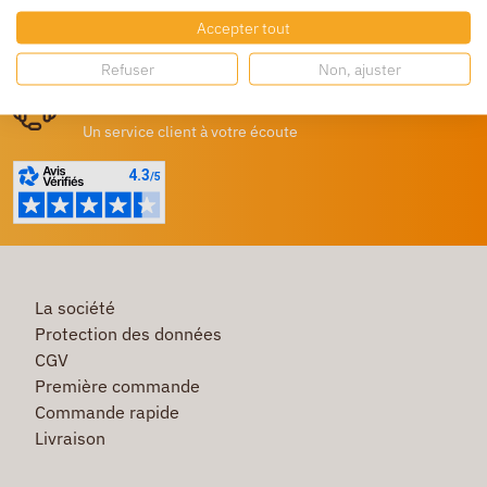
Accepter tout
Destockage
Profitez de prix bas toute l’année
Refuser
Non, ajuster
Besoin d'aide ?
Un service client à votre écoute
La société
Protection des données
CGV
Première commande
Commande rapide
Livraison