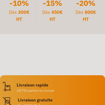
-10%
-15%
-20%
Dès
300€
Dès
450€
Dès
800€
HT
HT
HT
Livraison rapide
24/72h partout en europe
Livraison gratuite