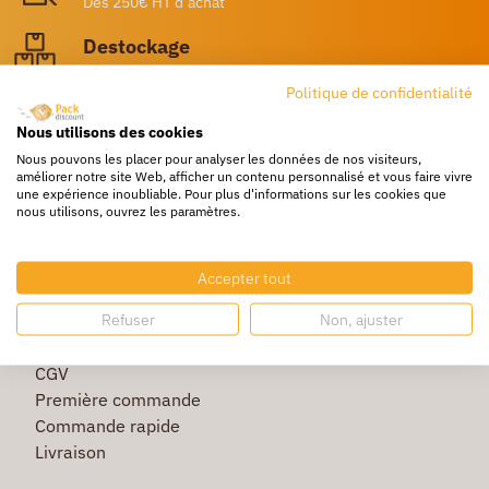
Dès 250€ HT d’achat
Destockage
Profitez de prix bas toute l’année
Politique de confidentialité
Besoin d'aide ?
Nous utilisons des cookies
Un service client à votre écoute
Nous pouvons les placer pour analyser les données de nos visiteurs,
améliorer notre site Web, afficher un contenu personnalisé et vous faire vivre
une expérience inoubliable. Pour plus d'informations sur les cookies que
nous utilisons, ouvrez les paramètres.
Accepter tout
Refuser
Non, ajuster
La société
Protection des données
CGV
Première commande
Commande rapide
Livraison