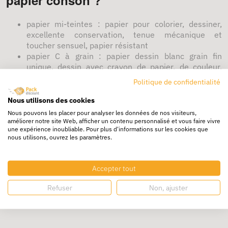
papier mi-teintes : papier pour colorier, dessiner,
excellente conservation, tenue mécanique et
toucher sensuel, papier résistant
papier C à grain : papier dessin blanc grain fin
unique, dessin avec crayon de papier, de couleur,
feutres, encres, gouaches, jaunissement du papier
Politique de confidentialité
dans le temps
papier calque satin : décalquer des contrastes
Nous utilisons des cookies
parfaits technique manuel au crayon de papier ou
Nous pouvons les placer pour analyser les données de nos visiteurs,
stylo
, facilité de gommage, à conserver dans un
améliorer notre site Web, afficher un contenu personnalisé et vous faire vivre
une expérience inoubliable. Pour plus d'informations sur les cookies que
endroit sec
nous utilisons, ouvrez les paramètres.
Retrouvez également nos guides emballages :
Choisissez vos fournitures de bureau à petit prix
Accepter tout
Comment organiser son espace de travail ?
Archivage et classement : tout pour organiser les bureaux
Refuser
Non, ajuster
A quoi sert la boîte archives ?