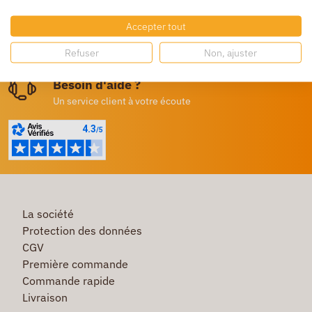
Dès 250€ HT d’achat
Accepter tout
Destockage
Refuser
Non, ajuster
Profitez de prix bas toute l’année
Besoin d'aide ?
Un service client à votre écoute
La société
Protection des données
CGV
Première commande
Commande rapide
Livraison