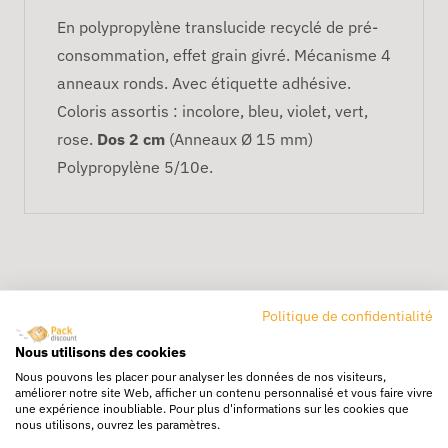
En polypropylène translucide recyclé de pré-
consommation, effet grain givré. Mécanisme 4
anneaux ronds. Avec étiquette adhésive.
Coloris assortis : incolore, bleu, violet, vert,
rose.
Dos 2 cm
(Anneaux Ø 15 mm)
Polypropylène 5/10e.
Politique de confidentialité
Nous utilisons des cookies
Livraison rapide
Nous pouvons les placer pour analyser les données de nos visiteurs,
améliorer notre site Web, afficher un contenu personnalisé et vous faire vivre
24/72h partout en europe
une expérience inoubliable. Pour plus d'informations sur les cookies que
nous utilisons, ouvrez les paramètres.
Livraison gratuite