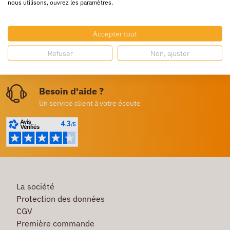
nous utilisons, ouvrez les paramètres.
24/72h partout en europe
Livraison gratuite
Accepter tout
Dès 250€ HT d’achat
Refuser
Non, ajuster
Destockage
Profitez de prix bas toute l’année
Besoin d'aide ?
Un service client à votre écoute
La société
Protection des données
CGV
Première commande