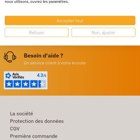
nous utilisons, ouvrez les paramètres.
24/72h partout en europe
Livraison gratuite
Accepter tout
Dès 250€ HT d’achat
Refuser
Non, ajuster
Destockage
Profitez de prix bas toute l’année
Besoin d'aide ?
Un service client à votre écoute
La société
Protection des données
CGV
Première commande