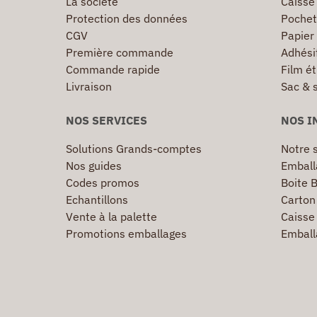
La société
Caisse
Protection des données
Pochet
CGV
Papier
Première commande
Adhésif
Commande rapide
Film ét
Livraison
Sac & 
NOS SERVICES
NOS I
Solutions Grands-comptes
Notre s
Nos guides
Emball
Codes promos
Boite B
Echantillons
Carton 
Vente à la palette
Caisse 
Promotions emballages
Emball