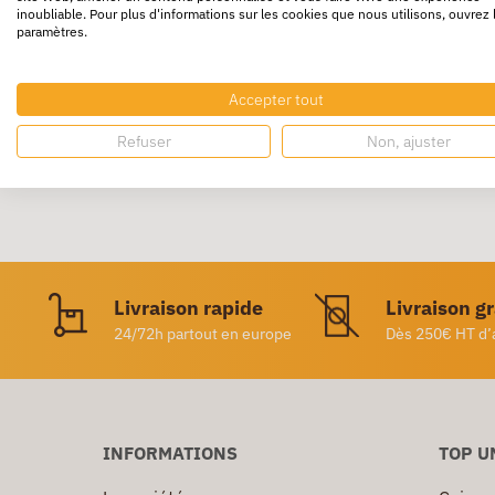
inoubliable. Pour plus d'informations sur les cookies que nous utilisons, ouvrez 
paramètres.
En carton rembordé polypropylène intérieur 
de 7,5 cm
.
Accepter tout
Refuser
Non, ajuster
Livraison rapide
Livraison g
24/72h partout en europe
Dès 250€ HT d’
INFORMATIONS
TOP U