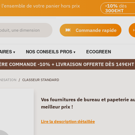
 l'ensemble de votre panier hors prix
-10%
dès
300€HT
Commande rapide
AIRES
NOS CONSEILS PROS
ECOGREEN
ÈRE COMMANDE -10% + LIVRAISON OFFERTE DÈS 149€HT
NISATION
/
CLASSEUR STANDARD
Vos fournitures de bureau et papeterie a
meilleur prix !
Lire la description détaillée