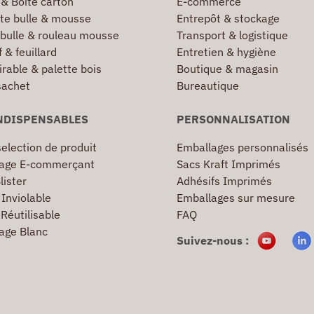
 & Boîte carton
E-commerce
te bulle & mousse
Entrepôt & stockage
 bulle & rouleau mousse
Transport & logistique
 & feuillard
Entretien & hygiène
irable & palette bois
Boutique & magasin
sachet
Bureautique
NDISPENSABLES
PERSONNALISATION
election de produit
Emballages personnalisés
age E-commerçant
Sacs Kraft Imprimés
lister
Adhésifs Imprimés
Inviolable
Emballages sur mesure
Réutilisable
FAQ
age Blanc
Suivez-nous :