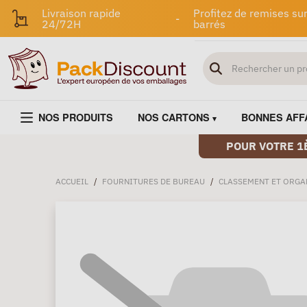
Livraison rapide
Profitez de remises sur
-
24/72H
barrés
NOS PRODUITS
NOS CARTONS
BONNES AFF
POUR VOTRE 1
ACCUEIL
/
FOURNITURES DE BUREAU
/
CLASSEMENT ET ORGA