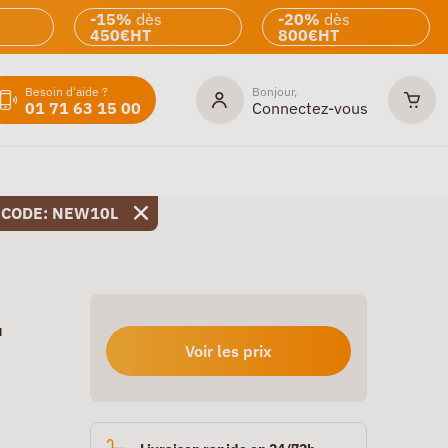
-15%
dès
-20%
dès
450€HT
800€HT
Besoin d'aide ?
Bonjour,
01 71 63 15 00
Connectez-vous
 CODE: NEW10L
u
Voir les prix