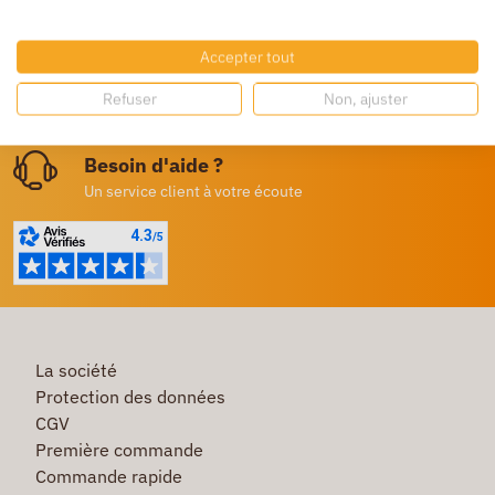
Livraison gratuite
Dès 250€ HT d’achat
Accepter tout
Destockage
Refuser
Non, ajuster
Profitez de prix bas toute l’année
Besoin d'aide ?
Un service client à votre écoute
La société
Protection des données
CGV
Première commande
Commande rapide