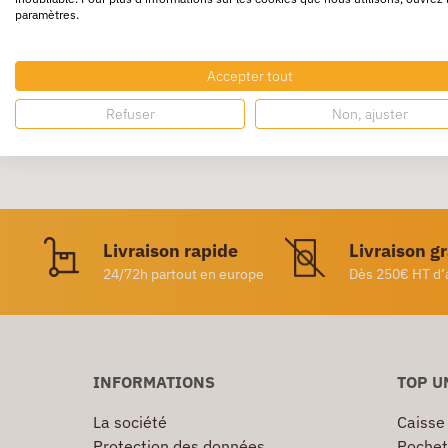
paramètres.
En carte lustrée. Perforation 18 trous.
Accepter tout
Refuser
Non, ajuster
Livraison rapide
Livraison g
24/72h partout en europe
Dès 250€ HT d’
INFORMATIONS
TOP U
La société
Caisse
Protection des données
Pochet