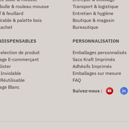
 bulle & rouleau mousse
Transport & logistique
 & feuillard
Entretien & hygiène
irable & palette bois
Boutique & magasin
sachet
Bureautique
NDISPENSABLES
PERSONNALISATION
election de produit
Emballages personnalisés
age E-commerçant
Sacs Kraft Imprimés
lister
Adhésifs Imprimés
Inviolable
Emballages sur mesure
Réutilisable
FAQ
age Blanc
Suivez-nous :