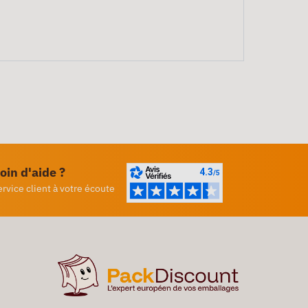
oin d'aide ?
ervice client à votre écoute