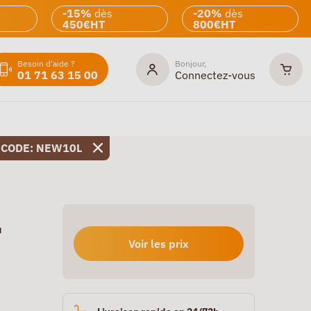
-15%
dès
-20%
dès
450€HT
800€HT
Besoin d'aide ?
Bonjour,
01 71 63 15 00
Connectez-vous
 CODE: NEW10L
u
Voir les prix