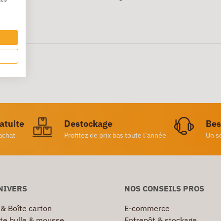
ratuite
Destockage
Bes
achat
Profitez de prix bas toute l’année
Un s
NIVERS
NOS CONSEILS PROS
 & Boîte carton
E-commerce
te bulle & mousse
Entrepôt & stockage