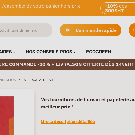
 l'ensemble de votre panier hors prix
-10%
dès
300€HT
Commande rapide
AIRES
NOS CONSEILS PROS
ECOGREEN
ÈRE COMMANDE -10% + LIVRAISON OFFERTE DÈS 149€HT
NISATION
/
INTERCALAIRE A4
Vos fournitures de bureau et papeterie a
meilleur prix !
Lire la description détaillée