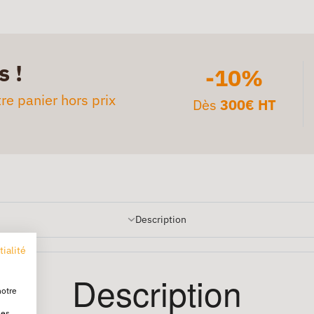
s !
-10%
re panier hors prix
Dès
300€ HT
Description
tialité
Description
notre
les