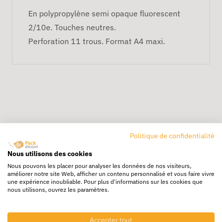
En polypropylène semi opaque fluorescent
2/10e. Touches neutres.
Perforation 11 trous. Format A4 maxi.
Politique de confidentialité
Livraison rapide
Nous utilisons des cookies
24/72h partout en europe
Nous pouvons les placer pour analyser les données de nos visiteurs,
améliorer notre site Web, afficher un contenu personnalisé et vous faire vivre
Livraison gratuite
une expérience inoubliable. Pour plus d'informations sur les cookies que
Dès 250€ HT d’achat
nous utilisons, ouvrez les paramètres.
Destockage
Profitez de prix bas toute l’année
Accepter tout