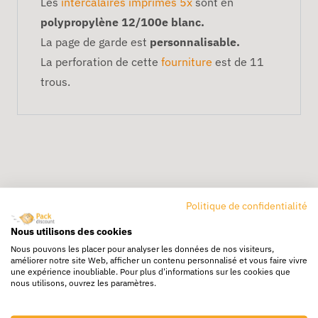
Les
intercalaires imprimés 5x
sont en
polypropylène 12/100e blanc.
La page de garde est
personnalisable.
La perforation de cette
fourniture
est de 11
trous.
Politique de confidentialité
Livraison rapide
Nous utilisons des cookies
24/72h partout en europe
Nous pouvons les placer pour analyser les données de nos visiteurs,
améliorer notre site Web, afficher un contenu personnalisé et vous faire vivre
une expérience inoubliable. Pour plus d'informations sur les cookies que
Livraison gratuite
nous utilisons, ouvrez les paramètres.
Dès 250€ HT d’achat