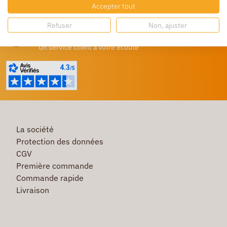
Destockage
Accepter tout
Profitez de prix bas toute l’année
Refuser
Non, ajuster
Besoin d'aide ?
Un service client à votre écoute
La société
Protection des données
CGV
Première commande
Commande rapide
Livraison