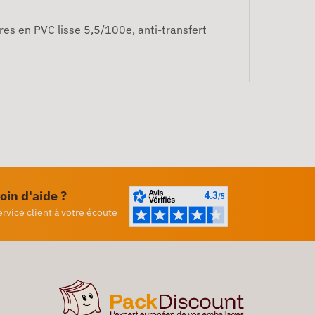
res en PVC lisse 5,5/100e, anti-transfert
oin d'aide ?
ervice client à votre écoute