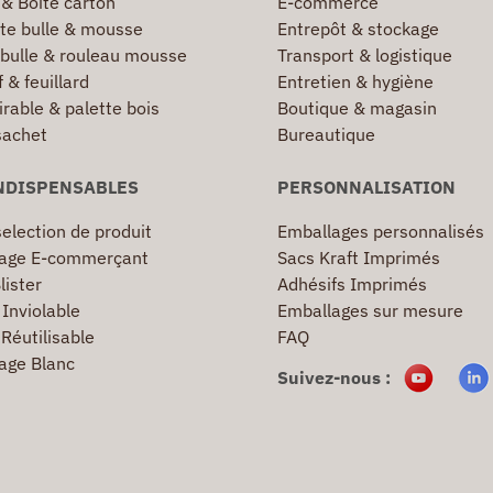
 & Boîte carton
E-commerce
te bulle & mousse
Entrepôt & stockage
 bulle & rouleau mousse
Transport & logistique
 & feuillard
Entretien & hygiène
irable & palette bois
Boutique & magasin
sachet
Bureautique
NDISPENSABLES
PERSONNALISATION
election de produit
Emballages personnalisés
age E-commerçant
Sacs Kraft Imprimés
lister
Adhésifs Imprimés
Inviolable
Emballages sur mesure
Réutilisable
FAQ
age Blanc
Suivez-nous :