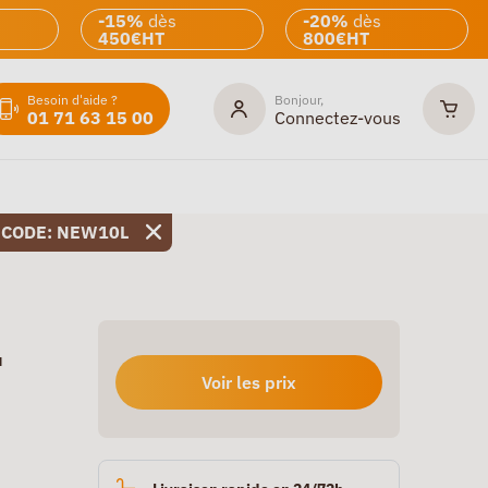
-15%
dès
-20%
dès
450€HT
800€HT
Besoin d'aide ?
Bonjour,
01 71 63 15 00
Connectez-vous
 CODE: NEW10L
u
Voir les prix