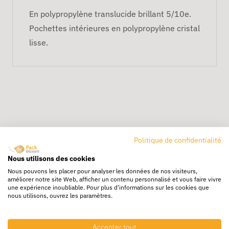
En polypropylène translucide brillant 5/10e.
Pochettes intérieures en polypropylène cristal
lisse.
Politique de confidentialité
Livraison rapide
Nous utilisons des cookies
24/72h partout en europe
Nous pouvons les placer pour analyser les données de nos visiteurs,
améliorer notre site Web, afficher un contenu personnalisé et vous faire vivre
Livraison gratuite
une expérience inoubliable. Pour plus d'informations sur les cookies que
Dès 250€ HT d’achat
nous utilisons, ouvrez les paramètres.
Destockage
Profitez de prix bas toute l’année
Accepter tout