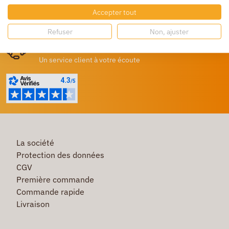
Accepter tout
Destockage
Profitez de prix bas toute l’année
Refuser
Non, ajuster
Besoin d'aide ?
Un service client à votre écoute
La société
Protection des données
CGV
Première commande
Commande rapide
Livraison