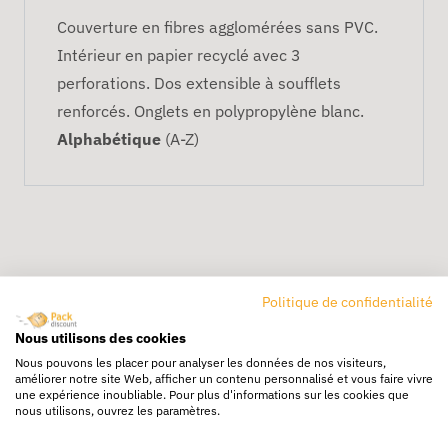
Couverture en fibres agglomérées sans PVC.
Intérieur en papier recyclé avec 3
perforations. Dos extensible à soufflets
renforcés. Onglets en polypropylène blanc.
Alphabétique
(A-Z)
Politique de confidentialité
Nous utilisons des cookies
Livraison rapide
Nous pouvons les placer pour analyser les données de nos visiteurs,
24/72h partout en europe
améliorer notre site Web, afficher un contenu personnalisé et vous faire vivre
une expérience inoubliable. Pour plus d'informations sur les cookies que
Livraison gratuite
nous utilisons, ouvrez les paramètres.
Dès 250€ HT d’achat