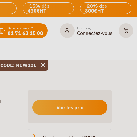
-15%
dès
-20%
dès
450€HT
800€HT
Besoin d'aide ?
Bonjour,
01 71 63 15 00
Connectez-vous
 CODE: NEW10L
u
Voir les prix