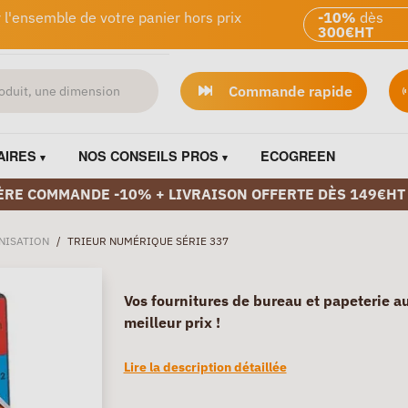
 l'ensemble de votre panier hors prix
-10%
dès
300€HT
Commande rapide
AIRES
NOS CONSEILS PROS
ECOGREEN
ÈRE COMMANDE -10% + LIVRAISON OFFERTE DÈS 149€HT
NISATION
/
TRIEUR NUMÉRIQUE SÉRIE 337
Vos fournitures de bureau et papeterie a
meilleur prix !
Lire la description détaillée