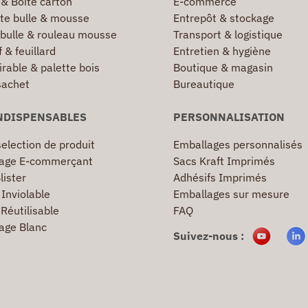
 & Boîte carton
E-commerce
te bulle & mousse
Entrepôt & stockage
 bulle & rouleau mousse
Transport & logistique
 & feuillard
Entretien & hygiène
irable & palette bois
Boutique & magasin
sachet
Bureautique
NDISPENSABLES
PERSONNALISATION
election de produit
Emballages personnalisés
age E-commerçant
Sacs Kraft Imprimés
lister
Adhésifs Imprimés
Inviolable
Emballages sur mesure
Réutilisable
FAQ
age Blanc
Suivez-nous :