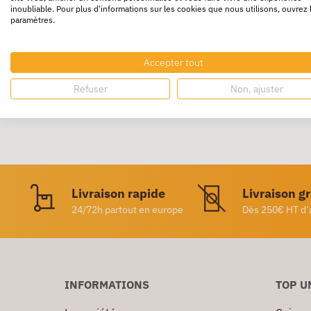
inoubliable. Pour plus d'informations sur les cookies que nous utilisons, ouvrez 
paramètres.
En carton rigide texturé. Intérieur carte 220
indexation sur la 1ère de couverture. Ferme
Accepter tout
Refuser
Non, ajuster
Livraison rapide
Livraison g
24/72h partout en europe
Dès 250€ HT d’
INFORMATIONS
TOP U