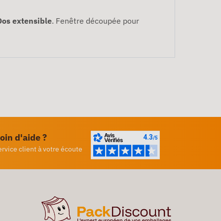
Dos extensible
. Fenêtre découpée pour
oin d'aide ?
ervice client à votre écoute