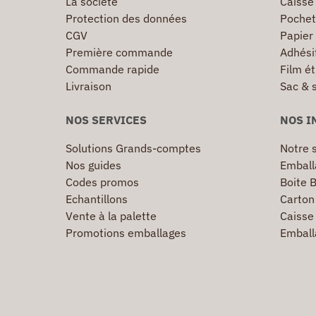
La société
Caisse
Protection des données
Pochet
CGV
Papier
Première commande
Adhésif
Commande rapide
Film ét
Livraison
Sac & 
NOS SERVICES
NOS I
Solutions Grands-comptes
Notre s
Nos guides
Emball
Codes promos
Boite B
Echantillons
Carton 
Vente à la palette
Caisse 
Promotions emballages
Emball