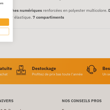
les
 g,
touches numériques
renforcées en polyester multicolore.
ture par élastique.
7 compartiments
ratuite
Destockage
Bes
achat
Profitez de prix bas toute l’année
Un s
NIVERS
NOS CONSEILS PROS