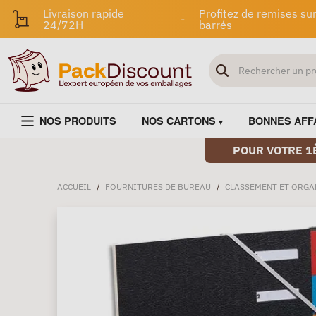
Livraison rapide
Profitez de remises sur
-
24/72H
barrés
NOS PRODUITS
NOS CARTONS
BONNES AFF
POUR VOTRE 1
ACCUEIL
/
FOURNITURES DE BUREAU
/
CLASSEMENT ET ORGA