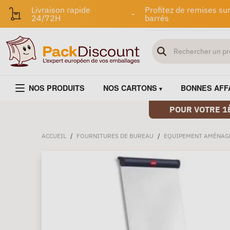
Livraison rapide
Profitez de remises sur
-
24/72H
barrés
NOS PRODUITS
NOS CARTONS
BONNES AFF
POUR VOTRE 1
ACCUEIL
/
FOURNITURES DE BUREAU
/
EQUIPEMENT AMÉNAG