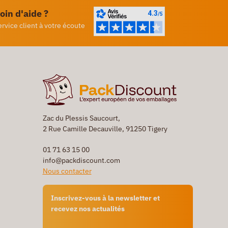
oin d'aide ?
ervice client à votre écoute
Zac du Plessis Saucourt,
2 Rue Camille Decauville, 91250 Tigery
01 71 63 15 00
info@packdiscount.com
Nous contacter
Inscrivez-vous à la newsletter et
recevez nos actualités