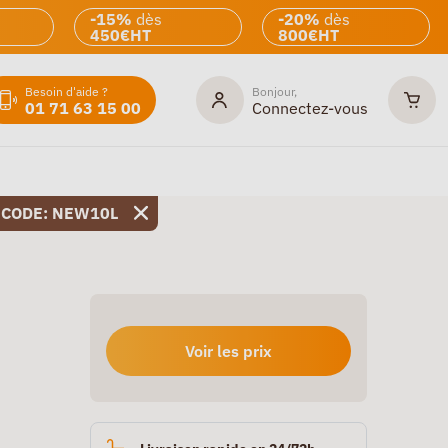
-15%
dès
-20%
dès
450€HT
800€HT
Besoin d'aide ?
Bonjour,
01 71 63 15 00
Connectez-vous
 CODE: NEW10L
Voir les prix