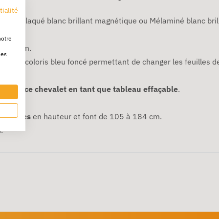
tialité
un fond laqué blanc brillant magnétique ou Mélaminé blanc br
notre
x 100 cm.
les
al
d'un coloris bleu foncé permettant de changer les feuilles d
tiliser ce chevalet en tant que tableau effaçable
.
justables
en hauteur et font de 105 à 184 cm.
.