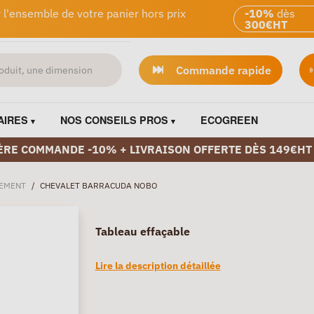
 l'ensemble de votre panier hors prix
-10%
dès
300€HT
Commande rapide
AIRES
NOS CONSEILS PROS
ECOGREEN
ÈRE COMMANDE -10% + LIVRAISON OFFERTE DÈS 149€HT
EMENT
/
CHEVALET BARRACUDA NOBO
Tableau effaçable
Lire la description détaillée