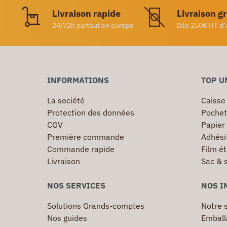
Livraison rapide
Livraison g
24/72h partout en europe
Dès 250€ HT d’
INFORMATIONS
TOP U
La société
Caisse
Protection des données
Pochet
CGV
Papier
Première commande
Adhésif
Commande rapide
Film ét
Livraison
Sac & 
NOS SERVICES
NOS I
Solutions Grands-comptes
Notre s
Nos guides
Emball