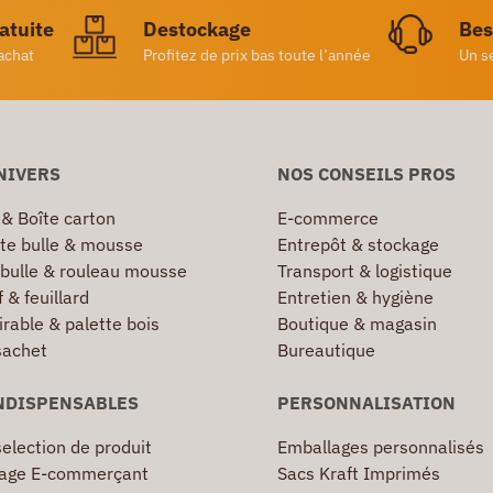
ratuite
Destockage
Bes
achat
Profitez de prix bas toute l’année
Un s
NIVERS
NOS CONSEILS PROS
 & Boîte carton
E-commerce
te bulle & mousse
Entrepôt & stockage
 bulle & rouleau mousse
Transport & logistique
 & feuillard
Entretien & hygiène
irable & palette bois
Boutique & magasin
sachet
Bureautique
NDISPENSABLES
PERSONNALISATION
election de produit
Emballages personnalisés
age E-commerçant
Sacs Kraft Imprimés