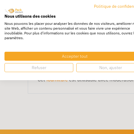
Politique de confiden
Le
chevalet barracuda NOBO
est fabriqué d'
Nous utilisons des cookies
selon le modèle.
Nous pouvons les placer pour analyser les données de nos visiteurs, améliorer 
site Web, afficher un contenu personnalisé et vous faire vivre une expérience
Les dimensions de ce tableau sont de 67,5 
inoubliable. Pour plus d'informations sur les cookies que nous utilisons, ouvrez 
Elle possède une
barrette pivotante en mét
paramètres.
30 à 50 cm.
Si vous n'avez plus de feuilles, vous pouvez
u
Accepter tout
Le porte-marqueur en métal est bleu foncé.
Refuser
Non, ajuster
Les pieds télescopiques sont
réglables et a
Cet
fourniture
est utilisable avec modération