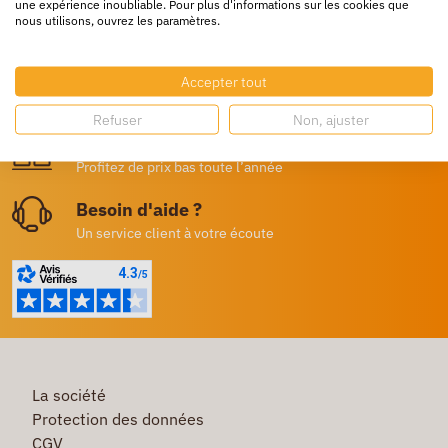
une expérience inoubliable. Pour plus d'informations sur les cookies que
Livraison rapide
nous utilisons, ouvrez les paramètres.
24/72h partout en europe
Livraison gratuite
Accepter tout
Dès 250€ HT d’achat
Refuser
Non, ajuster
Destockage
Profitez de prix bas toute l’année
Besoin d'aide ?
Un service client à votre écoute
La société
Protection des données
CGV