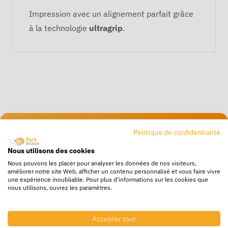
Impression avec un alignement parfait grâce
à la technologie
ultragrip
.
Politique de confidentialité
Livraison rapide
24/72h partout en europe
Nous utilisons des cookies
Nous pouvons les placer pour analyser les données de nos visiteurs,
Livraison gratuite
améliorer notre site Web, afficher un contenu personnalisé et vous faire vivre
Dès 250€ HT d’achat
une expérience inoubliable. Pour plus d'informations sur les cookies que
nous utilisons, ouvrez les paramètres.
Destockage
Profitez de prix bas toute l’année
Accepter tout