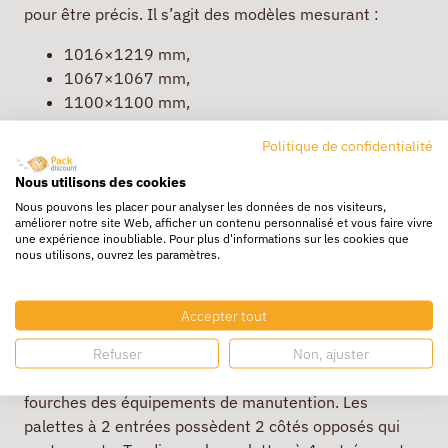
pour être précis. Il s’agit des modèles mesurant :
1016×1219 mm,
1067×1067 mm,
1100×1100 mm,
1165×1165 mm.
Politique de confidentialité
Ces palettes sont moins utilisées que la palette
Nous utilisons des cookies
américaine et l’Europalette. Une fois encore, pour des
Nous pouvons les placer pour analyser les données de nos visiteurs,
besoins spécifiques,
certains responsables
améliorer notre site Web, afficher un contenu personnalisé et vous faire vivre
logistiques
en ont recours
.
une expérience inoubliable. Pour plus d'informations sur les cookies que
nous utilisons, ouvrez les paramètres.
Choisissez les palettes en fonction du
nombre d’entrées
Accepter tout
Il est possible de choisir des palettes à 2 ou 4 entrées.
Refuser
Non, ajuster
Les entrées servent de support de passage pour les
fourches des équipements de manutention. Les
palettes à 2 entrées possèdent 2 côtés opposés qui