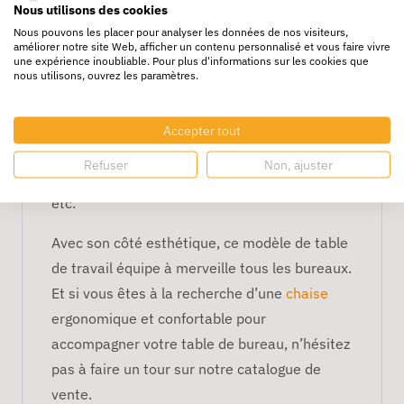
travaux d’emballage…
Nous utilisons des cookies
Nous pouvons les placer pour analyser les données de nos visiteurs,
améliorer notre site Web, afficher un contenu personnalisé et vous faire vivre
La table de travail propose un système
une expérience inoubliable. Pour plus d'informations sur les cookies que
d'assemblage à la fois évolutif et
nous utilisons, ouvrez les paramètres.
transformable. Ainsi, elle peut être utilisée
pour concevoir des tables de laboratoire, des
Accepter tout
tables d’emballage, des tables de montage,
Refuser
Non, ajuster
des tables de coupe, des comptoirs de vente,
etc.
Avec son côté esthétique, ce modèle de table
de travail équipe à merveille tous les bureaux.
Et si vous êtes à la recherche d’une
chaise
ergonomique et confortable pour
accompagner votre table de bureau, n’hésitez
pas à faire un tour sur notre catalogue de
vente.