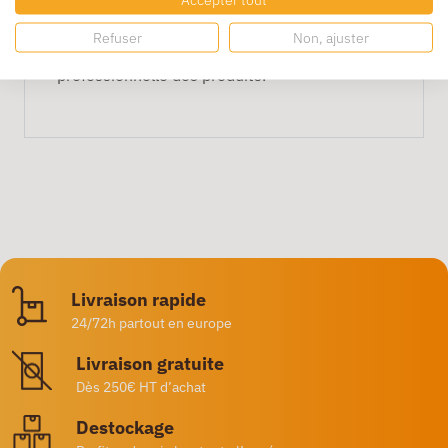
Le format
22 x 36 cm
facilite le
Refuser
Non, ajuster
conditionnement et la présentation
professionnelle des produits.
Livraison rapide
24/72h partout en europe
Livraison gratuite
Dès 250€ HT d’achat
Destockage