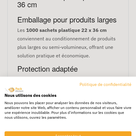
36 cm
Emballage pour produits larges
Les
1000 sachets plastique 22 x 36 cm
conviennent au conditionnement de produits
plus larges ou semi-volumineux, offrant une
solution pratique et économique.
Protection adaptée
Ils assurent une protection contre :
Politique de confidentialité
la poussière et salissures,
Nous utilisons des cookies
l’humidité modérée,
Nous pouvons les placer pour analyser les données de nos visiteurs,
améliorer notre site Web, afficher un contenu personnalisé et vous faire vivre
les frottements légers et manipulations
une expérience inoubliable. Pour plus d'informations sur les cookies que
nous utilisons, ouvrez les paramètres.
fréquentes.
Format pratique
Accepter tout