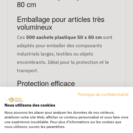
80 cm
Emballage pour articles très
volumineux
Ces
500 sachets plastique 50 x 80 cm
sont
adaptés pour emballer des composants
industriels larges, textiles ou objets
encombrants. Idéal pour la protection et le
transport.
Protection efficace
Ils protègent vos produits contre :
Politique de confidentialité
Nous utilisons des cookies
la poussière et salissures,
Nous pouvons les placer pour analyser les données de nos visiteurs,
l’humidité modérée,
améliorer notre site Web, afficher un contenu personnalisé et vous faire vivre
une expérience inoubliable. Pour plus d'informations sur les cookies que
les frottements et manipulations
nous utilisons, ouvrez les paramètres.
fréquentes.