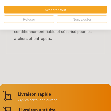
Format pratique pour
Accepter tout
expédition
Refuser
Non, ajuster
Le format
50 x 80 cm
permet un
conditionnement fiable et sécurisé pour les
ateliers et entrepôts.
Livraison rapide
24/72h partout en europe
Livraison gratuite