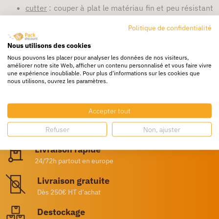
cutter
: couper à plat le matériau fin et peu résistant
proprement,
Politique de confidentialité
ciseaux : outil incontournable pour de la découpe,
permet d'ouvrir des boites
Nous utilisons des cookies
Retrouvez également nos guides emballages :
Nous pouvons les placer pour analyser les données de nos visiteurs,
améliorer notre site Web, afficher un contenu personnalisé et vous faire vivre
Choisissez vos fournitures de bureau à petit prix
une expérience inoubliable. Pour plus d'informations sur les cookies que
Comment organiser son espace de travail ?
nous utilisons, ouvrez les paramètres.
Archivage et classement : tout pour organiser les bureaux
A quoi sert la boîte archives ?
Comment bien organiser ses dossiers ?
Accepter tout
Refuser
Non, ajuster
Livraison rapide
24/72h partout en europe
Livraison gratuite
Dès 250€ HT d’achat
Destockage