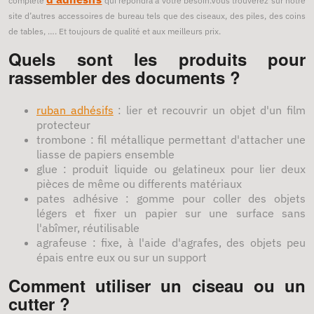
complète
qui répondra à votre besoin.Vous trouverez sur notre
site d’autres accessoires de bureau tels que des ciseaux, des piles, des coins
de tables, …. Et toujours de qualité et aux meilleurs prix.
Quels sont les produits pour
rassembler des documents ?
ruban adhésifs
: lier et recouvrir un objet d'un film
protecteur
trombone : fil métallique permettant d'attacher une
liasse de papiers ensemble
glue : produit liquide ou gelatineux pour lier deux
pièces de même ou differents matériaux
pates adhésive : gomme pour coller des objets
légers et fixer un papier sur une surface sans
l'abîmer, réutilisable
agrafeuse : fixe, à l'aide d'agrafes, des objets peu
épais entre eux ou sur un support
Comment utiliser un ciseau ou un
cutter ?